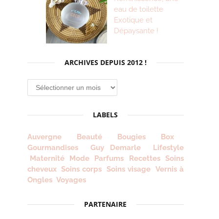
eau de toilette
Exotique et
Dépaysante !
ARCHIVES DEPUIS 2012 !
Archives
depuis
2012
LABELS
!
Auvergne
Beauté
Bougies
Box
Gourmandises
Guy Demarle
Lifestyle
Maternité
Mode
Parfums
Recettes
Soins
cheveux
Soins corps
Soins visage
Vernis à
Ongles
Voyages
PARTENAIRE