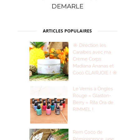
DEMARLE
ARTICLES POPULAIRES
☼ Direction les
Caraïbes avec ma
Crème Corps
Madiana Ananas et
Coco CLAIRJOIE ! ☼
Le Vernis à Ongles
Rouge « Glaston-
Berry » Rita Ora de
RIMMEL !
Rem Coco de
Réminiscence, une