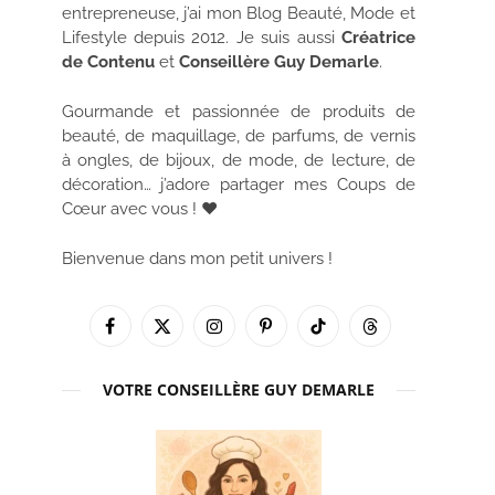
entrepreneuse, j’ai mon Blog Beauté, Mode et
Lifestyle depuis 2012. Je suis aussi
Créatrice
de Contenu
et
Conseillère Guy Demarle
.
Gourmande et passionnée de produits de
beauté, de maquillage, de parfums, de vernis
à ongles, de bijoux, de mode, de lecture, de
décoration… j’adore partager mes Coups de
Cœur avec vous ! ♥
Bienvenue dans mon petit univers !
Facebook
X
Instagram
Pinterest
TikTok
Threads
(Twitter)
VOTRE CONSEILLÈRE GUY DEMARLE