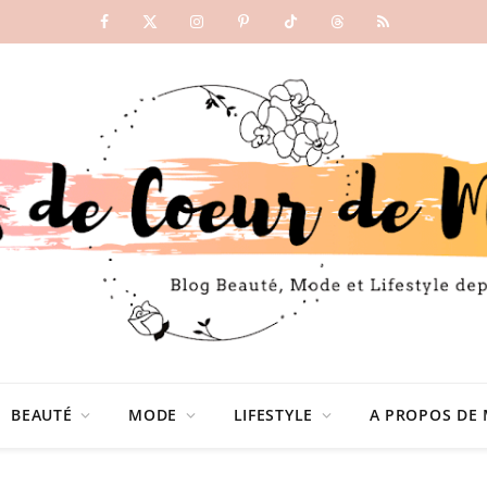
Facebook
X
Instagram
Pinterest
TikTok
Threads
RSS
(Twitter)
BEAUTÉ
MODE
LIFESTYLE
A PROPOS DE 