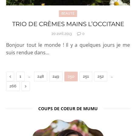
BEAUTÉ
TRIO DE CRÈMES MAINS L’OCCITANE
20 avril 2013
0
Bonjour tout le monde ! Il y a quelques jours je me
suis rendue dans…
Previous
…
…
1
248
249
250
251
252
Next
266
COUPS DE COEUR DE MUMU