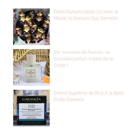
Petits Oursons façon LU avec le
Moule 12 Oursons Guy Demarle
Été Immortel de Poécile : le
nouveau parfum inspiré de la
Corse !
Crème Suprême de Nuit A la Belle
Etoile Garancia