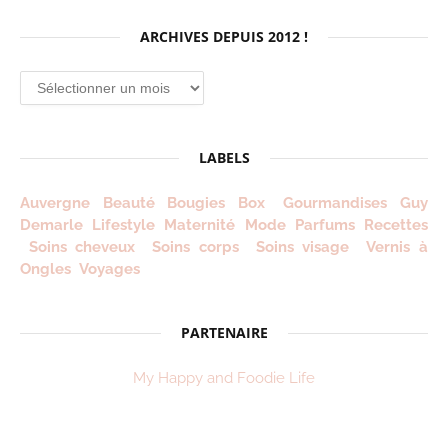
ARCHIVES DEPUIS 2012 !
LABELS
Auvergne
Beauté
Bougies
Box
Gourmandises
Guy
Demarle
Lifestyle
Maternité
Mode
Parfums
Recettes
Soins cheveux
Soins corps
Soins visage
Vernis à
Ongles
Voyages
PARTENAIRE
My Happy and Foodie Life