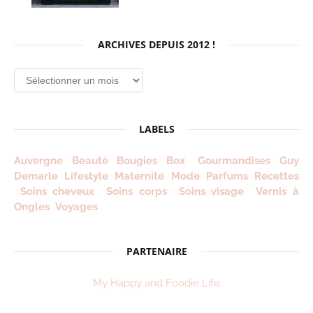
ARCHIVES DEPUIS 2012 !
LABELS
Auvergne
Beauté
Bougies
Box
Gourmandises
Guy
Demarle
Lifestyle
Maternité
Mode
Parfums
Recettes
Soins cheveux
Soins corps
Soins visage
Vernis à
Ongles
Voyages
PARTENAIRE
My Happy and Foodie Life