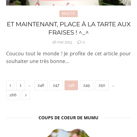
BEAUTÉ
ET MAINTENANT, PLACE À LA TARTE AUX
FRAISES ! ^_^
26 mai 2013
0
Coucou tout le monde ! Je profite de cet article pour
souhaiter une très bonne…
Previous
…
…
1
246
247
248
249
250
Next
266
COUPS DE COEUR DE MUMU