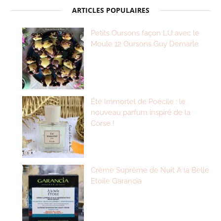
ARTICLES POPULAIRES
Petits Oursons façon LU avec le
Moule 12 Oursons Guy Demarle
Été Immortel de Poécile : le
nouveau parfum inspiré de la
Corse !
Crème Suprême de Nuit A la Belle
Etoile Garancia