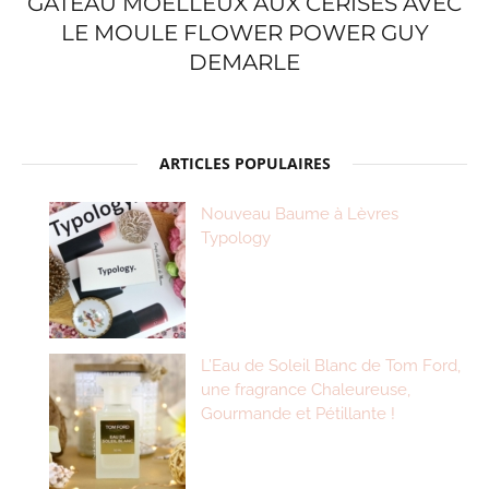
GÂTEAU MOELLEUX AUX CERISES AVEC
LE MOULE FLOWER POWER GUY
DEMARLE
ARTICLES POPULAIRES
Nouveau Baume à Lèvres
Typology
L’Eau de Soleil Blanc de Tom Ford,
une fragrance Chaleureuse,
Gourmande et Pétillante !