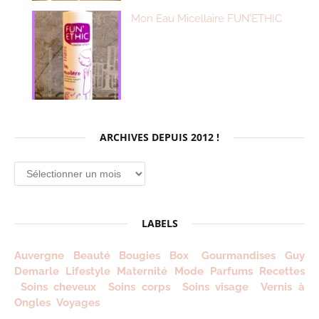
Mon Eau Micellaire FUN’ETHIC
ARCHIVES DEPUIS 2012 !
Archives
depuis
2012
!
LABELS
Auvergne
Beauté
Bougies
Box
Gourmandises
Guy
Demarle
Lifestyle
Maternité
Mode
Parfums
Recettes
Soins cheveux
Soins corps
Soins visage
Vernis à
Ongles
Voyages