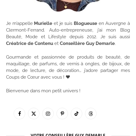
Je m’appelle
Murielle
et je suis
Blogueuse
en Auvergne à
Clermont-Ferrand. Auto-entrepreneuse, j’ai mon Blog
Beauté, Mode et Lifestyle depuis 2012. Je suis aussi
Créatrice de Contenu
et
Conseillère Guy Demarle
.
Gourmande et passionnée de produits de beauté, de
maquillage, de parfums, de vernis à ongles, de bijoux, de
mode, de lecture, de décoration… j’adore partager mes
Coups de Cœur avec vous ! ♥
Bienvenue dans mon petit univers !
Facebook
X
Instagram
Pinterest
TikTok
Threads
(Twitter)
VOTRE CONSEILLÈRE GUY DEMARLE