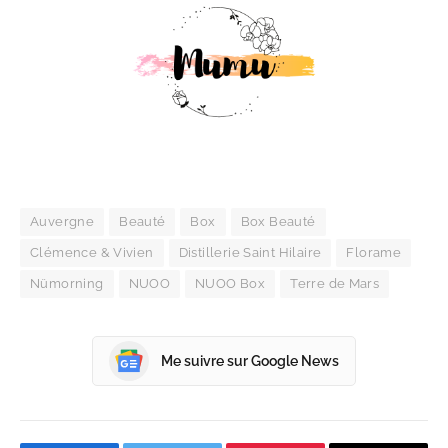
Auvergne
Beauté
Box
Box Beauté
Clémence & Vivien
Distillerie Saint Hilaire
Florame
Nümorning
NUOO
NUOO Box
Terre de Mars
Me suivre sur Google News