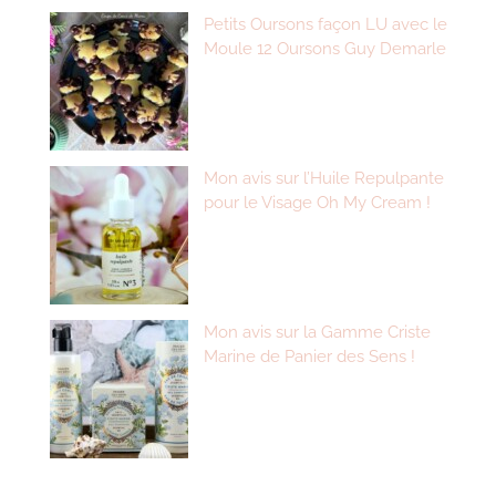
Petits Oursons façon LU avec le
Moule 12 Oursons Guy Demarle
Mon avis sur l’Huile Repulpante
pour le Visage Oh My Cream !
Mon avis sur la Gamme Criste
Marine de Panier des Sens !