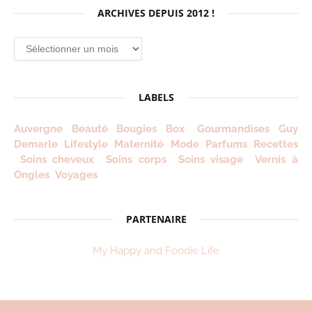
ARCHIVES DEPUIS 2012 !
Archives
depuis
2012
!
LABELS
Auvergne
Beauté
Bougies
Box
Gourmandises
Guy
Demarle
Lifestyle
Maternité
Mode
Parfums
Recettes
Soins cheveux
Soins corps
Soins visage
Vernis à
Ongles
Voyages
PARTENAIRE
My Happy and Foodie Life