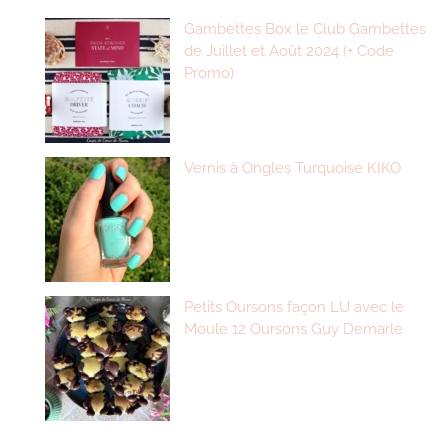
Gambettes Box le Club Gambettes
de Juillet et Août 2024 (+ Code
Promo)
Vernis à Ongles Turquoise KIKO
Petits Oursons façon LU avec le
Moule 12 Oursons Guy Demarle