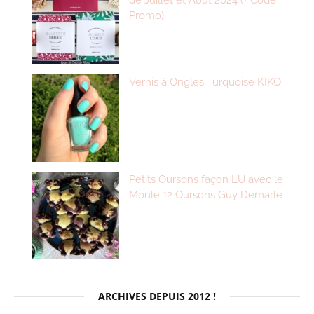
de Juillet et Août 2024 (+ Code
Promo)
Vernis à Ongles Turquoise KIKO
Petits Oursons façon LU avec le
Moule 12 Oursons Guy Demarle
ARCHIVES DEPUIS 2012 !