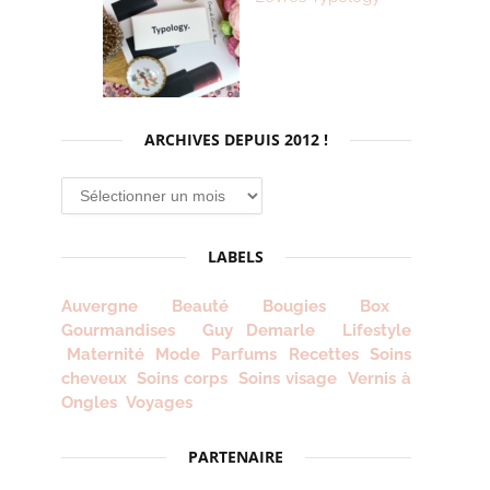
ARCHIVES DEPUIS 2012 !
Archives
depuis
2012
LABELS
!
Auvergne
Beauté
Bougies
Box
Gourmandises
Guy Demarle
Lifestyle
Maternité
Mode
Parfums
Recettes
Soins
cheveux
Soins corps
Soins visage
Vernis à
Ongles
Voyages
PARTENAIRE