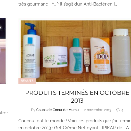
très gourmand ! ^_^ Il s’agit d’un Anti-Bactérien !…
BEAUTÉ
PRODUITS TERMINÉS EN OCTOBRE
2013
By
Coups de Coeur de Mumu
2 novembre 2013
4
trer
Coucou tout le monde ! Voici les produits que j’ai termi
en octobre 2013 : Gel-Crème Nettoyant LIPIKAR de LA…