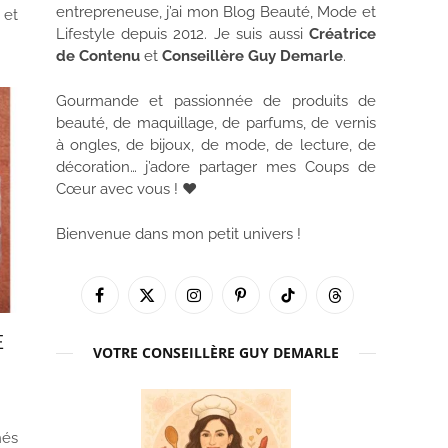
entrepreneuse, j’ai mon Blog Beauté, Mode et
 et
Lifestyle depuis 2012. Je suis aussi
Créatrice
de Contenu
et
Conseillère Guy Demarle
.
Gourmande et passionnée de produits de
beauté, de maquillage, de parfums, de vernis
à ongles, de bijoux, de mode, de lecture, de
décoration… j’adore partager mes Coups de
Cœur avec vous ! ♥
Bienvenue dans mon petit univers !
Facebook
X
Instagram
Pinterest
TikTok
Threads
(Twitter)
E
VOTRE CONSEILLÈRE GUY DEMARLE
nés