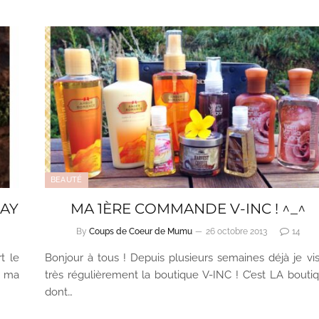
BEAUTÉ
SAY
MA 1ÈRE COMMANDE V-INC ! ^_^
By
Coups de Coeur de Mumu
26 octobre 2013
14
t le
Bonjour à tous ! Depuis plusieurs semaines déjà je vis
à ma
très régulièrement la boutique V-INC ! C’est LA bouti
dont…