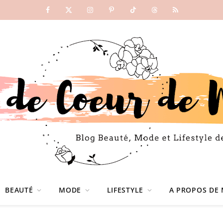
Facebook
X
Instagram
Pinterest
TikTok
Threads
RSS
(Twitter)
BEAUTÉ
MODE
LIFESTYLE
A PROPOS DE 