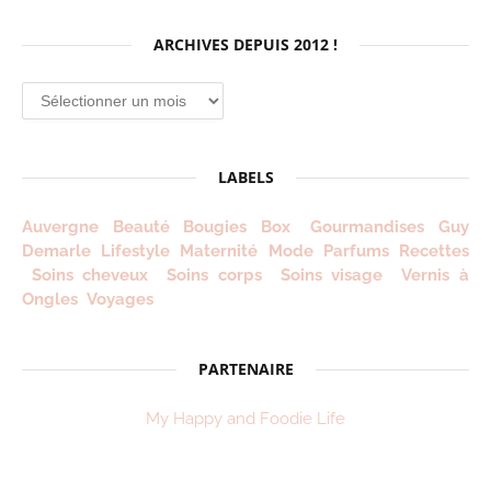
ARCHIVES DEPUIS 2012 !
Archives
depuis
2012
!
LABELS
Auvergne
Beauté
Bougies
Box
Gourmandises
Guy
Demarle
Lifestyle
Maternité
Mode
Parfums
Recettes
Soins cheveux
Soins corps
Soins visage
Vernis à
Ongles
Voyages
PARTENAIRE
My Happy and Foodie Life