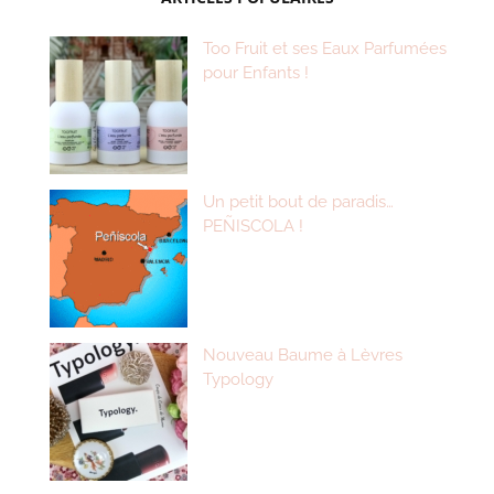
Too Fruit et ses Eaux Parfumées
pour Enfants !
Un petit bout de paradis…
PEÑISCOLA !
Nouveau Baume à Lèvres
Typology