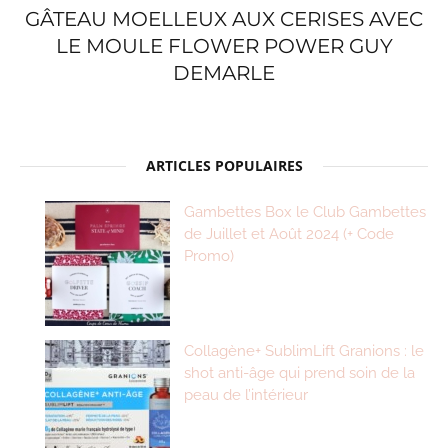
GÂTEAU MOELLEUX AUX CERISES AVEC
LE MOULE FLOWER POWER GUY
DEMARLE
ARTICLES POPULAIRES
Gambettes Box le Club Gambettes
de Juillet et Août 2024 (+ Code
Promo)
Collagène+ SublimLift Granions : le
shot anti-âge qui prend soin de la
peau de l’intérieur