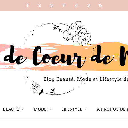
Facebook
X
Instagram
Pinterest
TikTok
Threads
RSS
(Twitter)
BEAUTÉ
MODE
LIFESTYLE
A PROPOS DE 