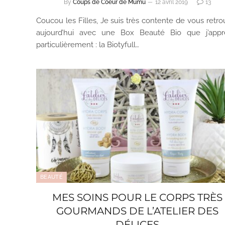
By
Coups de Coeur de Mumu
12 avril 2019
13
Coucou les Filles, Je suis très contente de vous retro
aujourd’hui avec une Box Beauté Bio que j’appr
particulièrement : la Biotyfull…
BEAUTÉ
MES SOINS POUR LE CORPS TRÈS
GOURMANDS DE L’ATELIER DES
DÉLICES