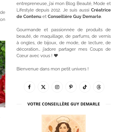
entrepreneuse, j’ai mon Blog Beauté, Mode et
Lifestyle depuis 2012. Je suis aussi
Créatrice
 de
de Contenu
et
Conseillère Guy Demarle
.
ion
Gourmande et passionnée de produits de
beauté, de maquillage, de parfums, de vernis
à ongles, de bijoux, de mode, de lecture, de
décoration… j’adore partager mes Coups de
Cœur avec vous ! ♥
Bienvenue dans mon petit univers !
Facebook
X
Instagram
Pinterest
TikTok
Threads
(Twitter)
VOTRE CONSEILLÈRE GUY DEMARLE
E