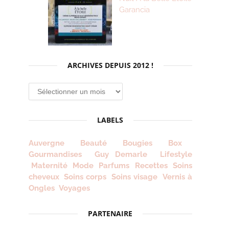
Garancia
ARCHIVES DEPUIS 2012 !
Archives
depuis
2012
LABELS
!
Auvergne
Beauté
Bougies
Box
Gourmandises
Guy Demarle
Lifestyle
Maternité
Mode
Parfums
Recettes
Soins
cheveux
Soins corps
Soins visage
Vernis à
Ongles
Voyages
PARTENAIRE