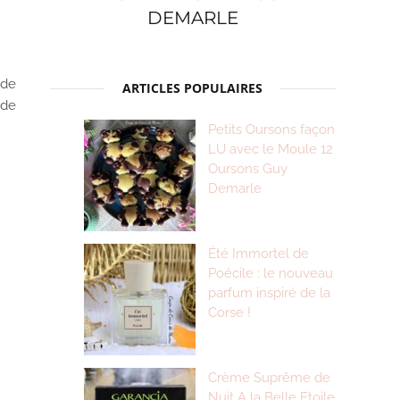
DEMARLE
 de
ARTICLES POPULAIRES
 de
Petits Oursons façon
LU avec le Moule 12
Oursons Guy
Demarle
Été Immortel de
Poécile : le nouveau
parfum inspiré de la
Corse !
Crème Suprême de
Nuit A la Belle Etoile