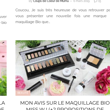
By
Coups de Coeur de Mumu
6 mars 2019
15
Coucou, Je suis très heureuse de vous retrouver p
vous présenter une nouvelle fois une marque
uver
maquillage Bio que…
 bio
BEAUTÉ
LA
MON AVIS SUR LE MAQUILLAGE BIO
DE
MISS W ! (+2 PROPOSITIONS DE