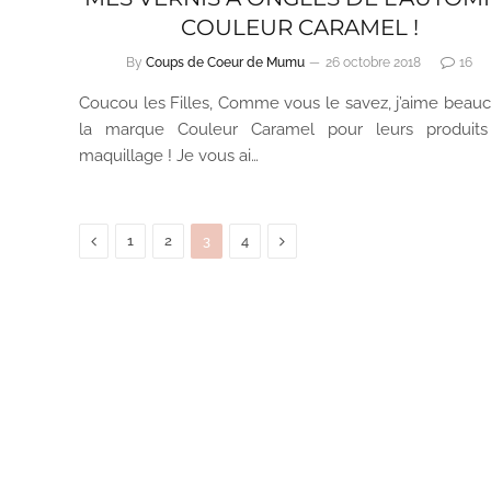
COULEUR CARAMEL !
By
Coups de Coeur de Mumu
26 octobre 2018
16
Coucou les Filles, Comme vous le savez, j’aime beau
la marque Couleur Caramel pour leurs produit
maquillage ! Je vous ai…
Previous
Next
1
2
3
4