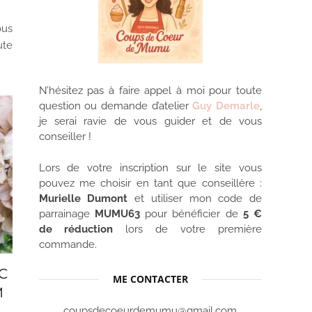
ous
ute
N’hésitez pas à faire appel à moi pour toute
question ou demande d’atelier
Guy Demarle
,
je serai ravie de vous guider et de vous
conseiller !
Lors de votre inscription sur le site vous
pouvez me choisir en tant que conseillère :
Murielle Dumont
et utiliser mon code de
parrainage
MUMU63
pour bénéficier de
5 €
de réduction
lors de votre première
commande.
C
ME CONTACTER
M
coupsdecoeurdemumu@gmail.com