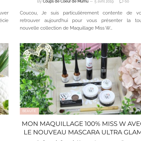
By
Coups de Coeur de Mumu
5 avril 2019
60
uver
Coucou, Je suis particulièrement contente de v
écie
retrouver aujourd’hui pour vous présenter la to
nouvelle collection de Maquillage Miss W…
BEAUTÉ
MON MAQUILLAGE 100% MISS W AVE
LE NOUVEAU MASCARA ULTRA GLA