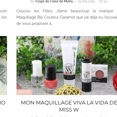
By
Coups de Coeur de Mumu
15 mai 2019
43
uver
Coucou les Filles, J’aime beaucoup la marque
 bio
Maquillage Bio Couleur Caramel que j’ai déjà eu l’occas
de vous proposer à…
BEAUTÉ
IO
MON MAQUILLAGE VIVA LA VIDA D
MISS W