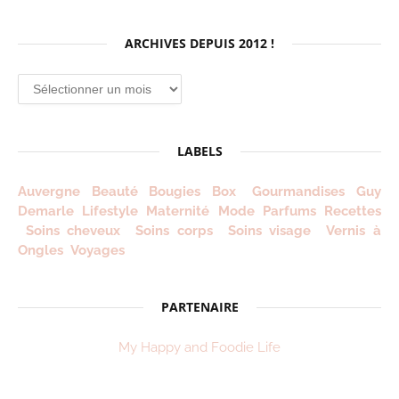
ARCHIVES DEPUIS 2012 !
Archives
depuis
2012
!
LABELS
Auvergne
Beauté
Bougies
Box
Gourmandises
Guy
Demarle
Lifestyle
Maternité
Mode
Parfums
Recettes
Soins cheveux
Soins corps
Soins visage
Vernis à
Ongles
Voyages
PARTENAIRE
My Happy and Foodie Life