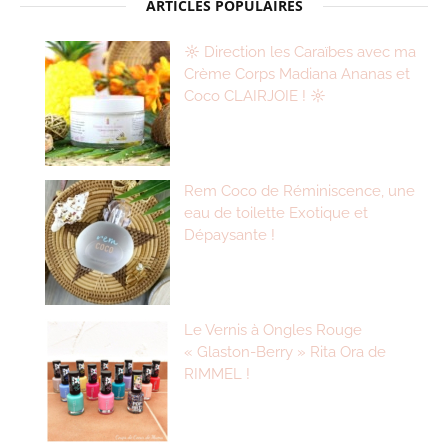
ARTICLES POPULAIRES
☼ Direction les Caraïbes avec ma
Crème Corps Madiana Ananas et
Coco CLAIRJOIE ! ☼
Rem Coco de Réminiscence, une
eau de toilette Exotique et
Dépaysante !
Le Vernis à Ongles Rouge
« Glaston-Berry » Rita Ora de
RIMMEL !