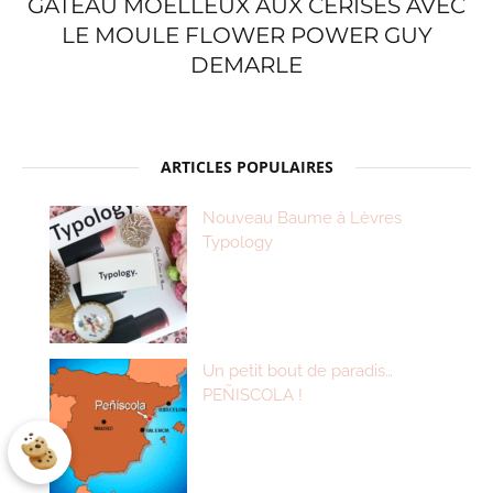
GÂTEAU MOELLEUX AUX CERISES AVEC
LE MOULE FLOWER POWER GUY
DEMARLE
ARTICLES POPULAIRES
Nouveau Baume à Lèvres
Typology
Un petit bout de paradis…
PEÑISCOLA !