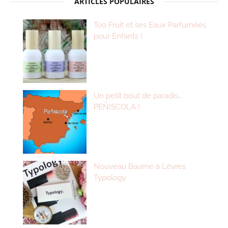
ARTICLES POPULAIRES
Too Fruit et ses Eaux Parfumées
pour Enfants !
Un petit bout de paradis…
PEÑISCOLA !
Nouveau Baume à Lèvres
Typology