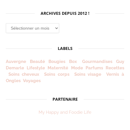
ARCHIVES DEPUIS 2012 !
Archives
depuis
2012
!
LABELS
Auvergne
Beauté
Bougies
Box
Gourmandises
Guy
Demarle
Lifestyle
Maternité
Mode
Parfums
Recettes
Soins cheveux
Soins corps
Soins visage
Vernis à
Ongles
Voyages
PARTENAIRE
My Happy and Foodie Life