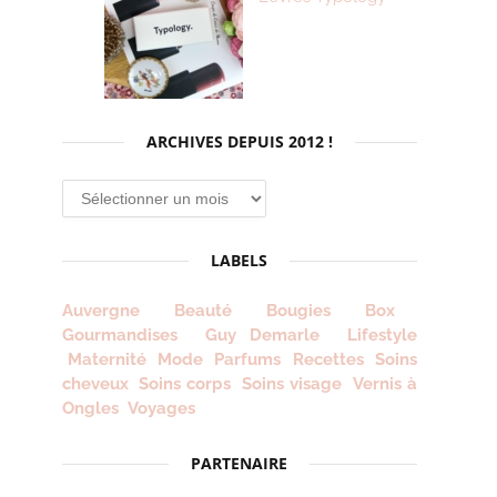
ARCHIVES DEPUIS 2012 !
Archives
depuis
2012
LABELS
!
Auvergne
Beauté
Bougies
Box
Gourmandises
Guy Demarle
Lifestyle
Maternité
Mode
Parfums
Recettes
Soins
cheveux
Soins corps
Soins visage
Vernis à
Ongles
Voyages
PARTENAIRE