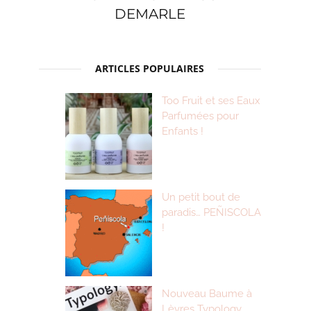
DEMARLE
ARTICLES POPULAIRES
Too Fruit et ses Eaux
Parfumées pour
Enfants !
Un petit bout de
paradis… PEÑISCOLA
!
Nouveau Baume à
Lèvres Typology