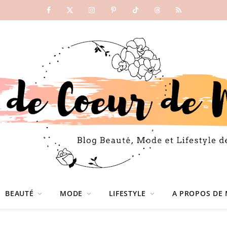
Facebook
X
Instagram
Pinterest
TikTok
Threads
RSS
(Twitter)
BEAUTÉ
MODE
LIFESTYLE
A PROPOS DE 