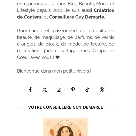
entrepreneuse, j’ai mon Blog Beauté, Mode et
Lifestyle depuis 2012. Je suis aussi
Créatrice
de Contenu
et
Conseillère Guy Demarle
.
Gourmande et passionnée de produits de
beauté, de maquillage, de parfums, de vernis
à ongles, de bijoux, de mode, de lecture, de
décoration… j’adore partager mes Coups de
Cœur avec vous ! ♥
Bienvenue dans mon petit univers !
Facebook
X
Instagram
Pinterest
TikTok
Threads
(Twitter)
VOTRE CONSEILLÈRE GUY DEMARLE