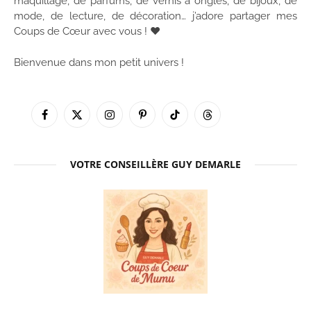
maquillage, de parfums, de vernis à ongles, de bijoux, de
mode, de lecture, de décoration… j’adore partager mes
Coups de Cœur avec vous ! ♥
Bienvenue dans mon petit univers !
Facebook
X
Instagram
Pinterest
TikTok
Threads
(Twitter)
VOTRE CONSEILLÈRE GUY DEMARLE