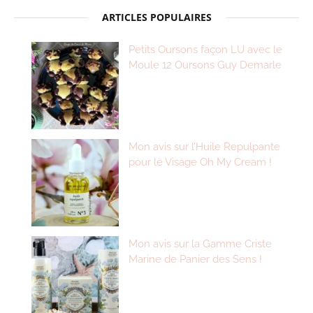
ARTICLES POPULAIRES
Petits Oursons façon LU avec le
Moule 12 Oursons Guy Demarle
Mon avis sur l’Huile Repulpante
pour le Visage Oh My Cream !
Mon avis sur la Gamme Criste
Marine de Panier des Sens !