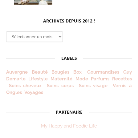
ARCHIVES DEPUIS 2012 !
Archives
depuis
2012
!
LABELS
Auvergne
Beauté
Bougies
Box
Gourmandises
Guy
Demarle
Lifestyle
Maternité
Mode
Parfums
Recettes
Soins cheveux
Soins corps
Soins visage
Vernis à
Ongles
Voyages
PARTENAIRE
My Happy and Foodie Life