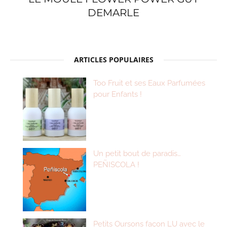
DEMARLE
ARTICLES POPULAIRES
Too Fruit et ses Eaux Parfumées
pour Enfants !
Un petit bout de paradis…
PEÑISCOLA !
Petits Oursons façon LU avec le