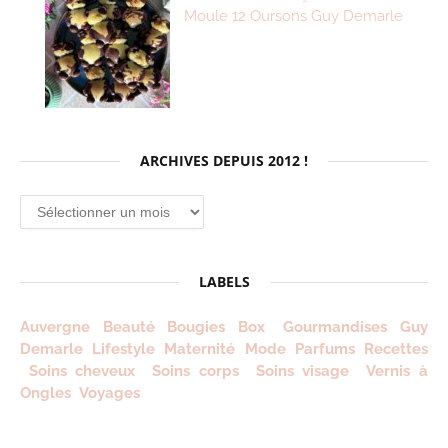
Moule 12 Oursons Guy Demarle
ARCHIVES DEPUIS 2012 !
Archives
depuis
2012
!
LABELS
Auvergne
Beauté
Bougies
Box
Gourmandises
Guy
Demarle
Lifestyle
Maternité
Mode
Parfums
Recettes
Soins cheveux
Soins corps
Soins visage
Vernis à
Ongles
Voyages