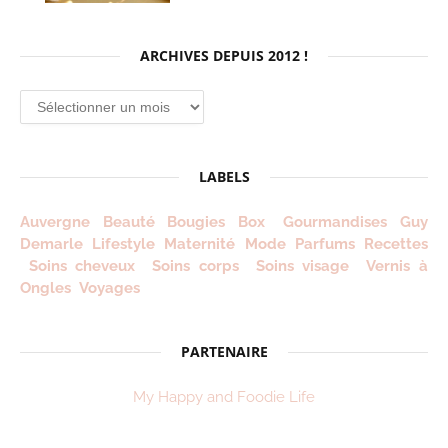
ARCHIVES DEPUIS 2012 !
Archives
depuis
2012
!
LABELS
Auvergne
Beauté
Bougies
Box
Gourmandises
Guy
Demarle
Lifestyle
Maternité
Mode
Parfums
Recettes
Soins cheveux
Soins corps
Soins visage
Vernis à
Ongles
Voyages
PARTENAIRE
My Happy and Foodie Life