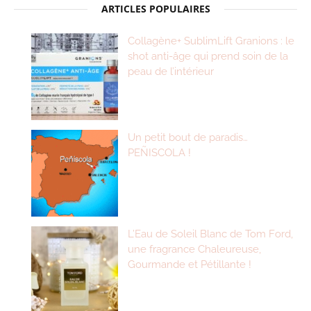
ARTICLES POPULAIRES
Collagène+ SublimLift Granions : le
shot anti-âge qui prend soin de la
peau de l’intérieur
Un petit bout de paradis…
PEÑISCOLA !
L’Eau de Soleil Blanc de Tom Ford,
une fragrance Chaleureuse,
Gourmande et Pétillante !