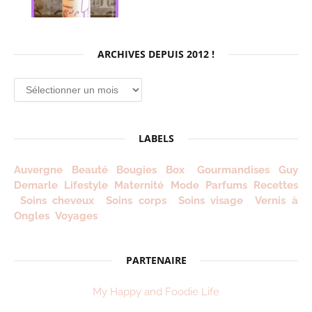
ARCHIVES DEPUIS 2012 !
Archives
depuis
2012
!
LABELS
Auvergne
Beauté
Bougies
Box
Gourmandises
Guy
Demarle
Lifestyle
Maternité
Mode
Parfums
Recettes
Soins cheveux
Soins corps
Soins visage
Vernis à
Ongles
Voyages
PARTENAIRE
My Happy and Foodie Life