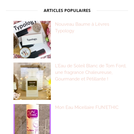
ARTICLES POPULAIRES
Nouveau Baume à Lèvres
Typology
L’Eau de Soleil Blanc de Tom Ford,
une fragrance Chaleureuse,
Gourmande et Pétillante !
Mon Eau Micellaire FUN’ETHIC