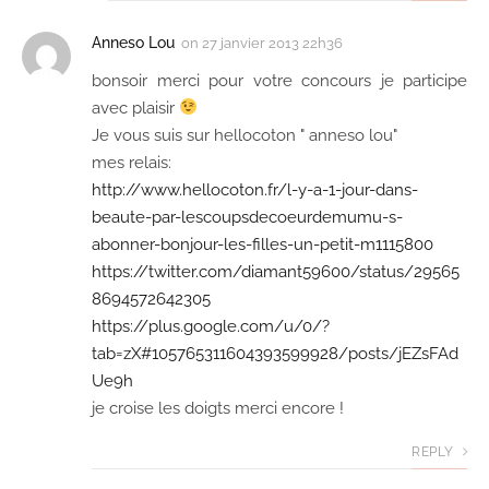
Anneso Lou
on
27 janvier 2013 22h36
bonsoir merci pour votre concours je participe
avec plaisir
Je vous suis sur hellocoton " anneso lou"
mes relais:
http://www.hellocoton.fr/l-y-a-1-jour-dans-
beaute-par-lescoupsdecoeurdemumu-s-
abonner-bonjour-les-filles-un-petit-m1115800
https://twitter.com/diamant59600/status/29565
8694572642305
https://plus.google.com/u/0/?
tab=zX#105765311604393599928/posts/jEZsFAd
Ue9h
je croise les doigts merci encore !
REPLY