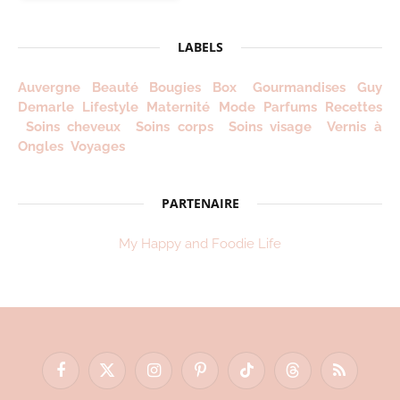
2012
!
LABELS
Auvergne
Beauté
Bougies
Box
Gourmandises
Guy
Demarle
Lifestyle
Maternité
Mode
Parfums
Recettes
Soins cheveux
Soins corps
Soins visage
Vernis à
Ongles
Voyages
PARTENAIRE
My Happy and Foodie Life
Facebook
X
Instagram
Pinterest
TikTok
Threads
RSS
(Twitter)