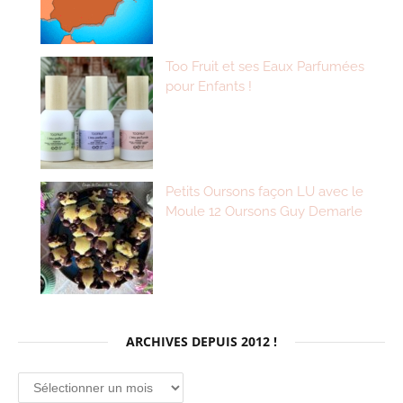
Too Fruit et ses Eaux Parfumées
pour Enfants !
Petits Oursons façon LU avec le
Moule 12 Oursons Guy Demarle
ARCHIVES DEPUIS 2012 !
Archives
depuis