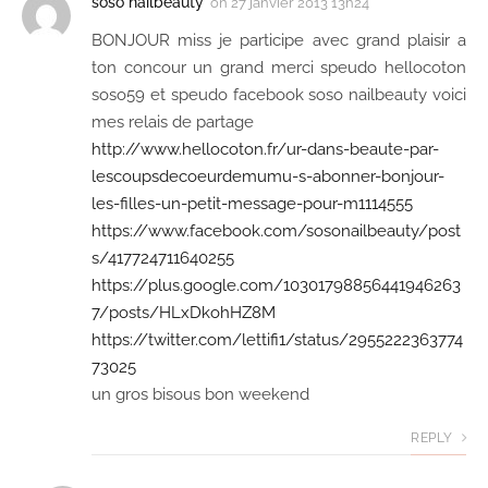
soso nailbeauty
on
27 janvier 2013 13h24
BONJOUR miss je participe avec grand plaisir a
ton concour un grand merci speudo hellocoton
soso59 et speudo facebook soso nailbeauty voici
mes relais de partage
http://www.hellocoton.fr/ur-dans-beaute-par-
lescoupsdecoeurdemumu-s-abonner-bonjour-
les-filles-un-petit-message-pour-m1114555
https://www.facebook.com/sosonailbeauty/post
s/417724711640255
https://plus.google.com/10301798856441946263
7/posts/HLxDkohHZ8M
https://twitter.com/lettifi1/status/2955222363774
73025
un gros bisous bon weekend
REPLY