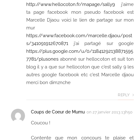
http://www.hellocoton.fr/mapage/sally9
j'aime
ta page facebook mon pseudo facebook est
Marcelle Djaou voici le lien de partage sur mon
mur
https://www.facebook.com/marcelle.djaou/post
s/341091912670871
j'ai partagé sur google
https://plus.google.com/u/0/11841292138871595
7781/plusones
abonné sur hellocoton et suit ton
blog il y a que sur hellocoton que c'est sally 9 les
autres google facebook etc c'est Marcelle djaou
merci bon dimznche
REPLY
Coups de Coeur de Mumu
on
27 janvier 2013 13h50
Coucou !
Contente que mon concours te plaise et