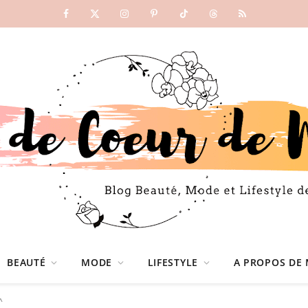
Facebook
X
Instagram
Pinterest
TikTok
Threads
RSS
(Twitter)
BEAUTÉ
MODE
LIFESTYLE
A PROPOS DE 
^