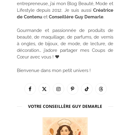
entrepreneuse, j’ai mon Blog Beauté, Mode et
Lifestyle depuis 2012. Je suis aussi
Créatrice
de Contenu
et
Conseillère Guy Demarle
.
Gourmande et passionnée de produits de
beauté, de maquillage, de parfums, de vernis
à ongles, de bijoux, de mode, de lecture, de
décoration… j’adore partager mes Coups de
Cœur avec vous ! ♥
Bienvenue dans mon petit univers !
Facebook
X
Instagram
Pinterest
TikTok
Threads
(Twitter)
VOTRE CONSEILLÈRE GUY DEMARLE