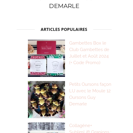
DEMARLE
ARTICLES POPULAIRES
Gambettes Box le
Club Gambettes de
Juillet et Août 2024
(+ Code Promo)
Petits Oursons façon
LU avec le Moule 12
Oursons Guy
Demarle
Collagène+
SublimLift Granions :