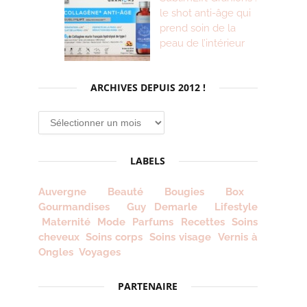
le shot anti-âge qui
prend soin de la
peau de l’intérieur
ARCHIVES DEPUIS 2012 !
Archives
depuis
2012
LABELS
!
Auvergne
Beauté
Bougies
Box
Gourmandises
Guy Demarle
Lifestyle
Maternité
Mode
Parfums
Recettes
Soins
cheveux
Soins corps
Soins visage
Vernis à
Ongles
Voyages
PARTENAIRE