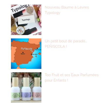
Nouveau Baume à Lèvres
Typology
Un petit bout de paradis…
PEÑISCOLA !
Too Fruit et ses Eaux Parfumées
pour Enfants !