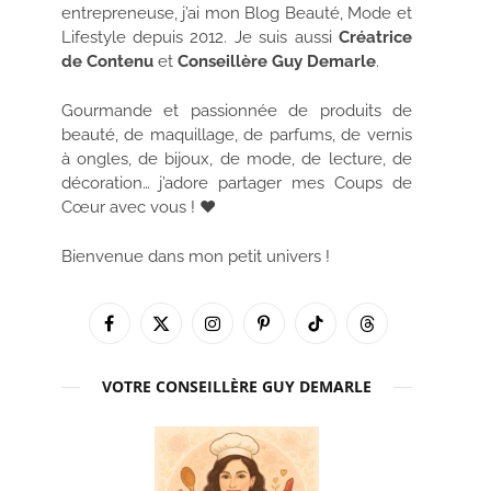
entrepreneuse, j’ai mon Blog Beauté, Mode et
Lifestyle depuis 2012. Je suis aussi
Créatrice
de Contenu
et
Conseillère Guy Demarle
.
Gourmande et passionnée de produits de
beauté, de maquillage, de parfums, de vernis
à ongles, de bijoux, de mode, de lecture, de
décoration… j’adore partager mes Coups de
Cœur avec vous ! ♥
Bienvenue dans mon petit univers !
Facebook
X
Instagram
Pinterest
TikTok
Threads
(Twitter)
VOTRE CONSEILLÈRE GUY DEMARLE