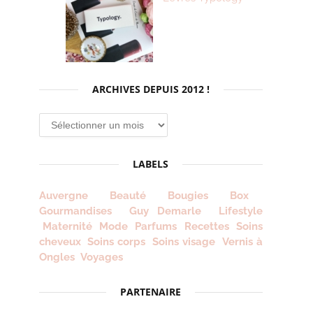
ARCHIVES DEPUIS 2012 !
Archives
depuis
2012
LABELS
!
Auvergne
Beauté
Bougies
Box
Gourmandises
Guy Demarle
Lifestyle
Maternité
Mode
Parfums
Recettes
Soins
cheveux
Soins corps
Soins visage
Vernis à
Ongles
Voyages
PARTENAIRE