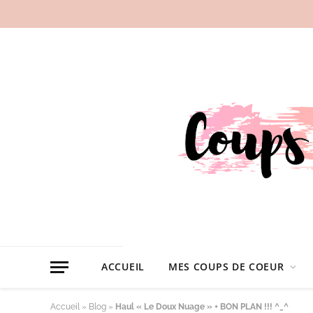
ACCUEIL
MES COUPS DE COEUR
Accueil
»
Blog
»
Haul « Le Doux Nuage » + BON PLAN !!! ^_^