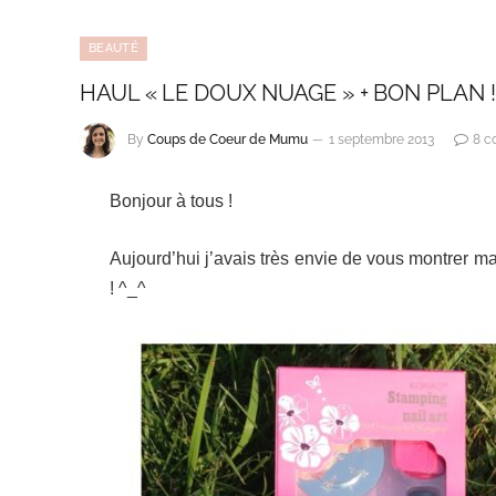
BEAUTÉ
HAUL « LE DOUX NUAGE » + BON PLAN !!
By
Coups de Coeur de Mumu
1 septembre 2013
8 c
Bonjour à tous !
Aujourd’hui j’avais très envie de vous montrer
! ^_^