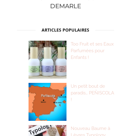
DEMARLE
ARTICLES POPULAIRES
Too Fruit et ses Eaux
Parfumées pour
Enfants !
Un petit bout de
paradis… PEÑISCOLA
!
Nouveau Baume à
Lèvres Typology