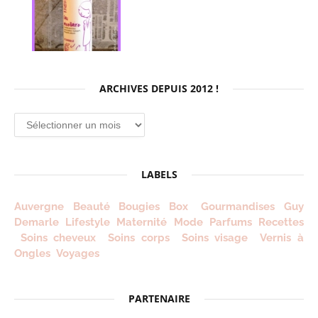
ARCHIVES DEPUIS 2012 !
Archives
depuis
2012
!
LABELS
Auvergne
Beauté
Bougies
Box
Gourmandises
Guy
Demarle
Lifestyle
Maternité
Mode
Parfums
Recettes
Soins cheveux
Soins corps
Soins visage
Vernis à
Ongles
Voyages
PARTENAIRE