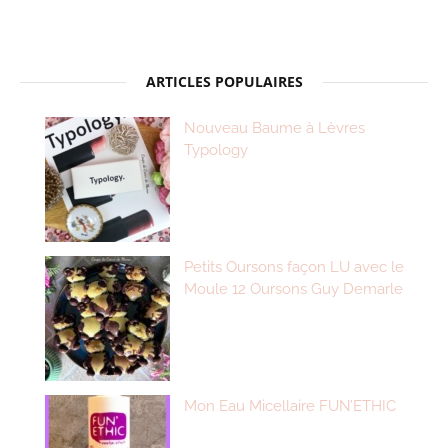
ARTICLES POPULAIRES
Nouveau Baume à Lèvres
Typology
Petits Oursons façon LU avec le
Moule 12 Oursons Guy Demarle
Mon Eau Micellaire FUN’ETHIC