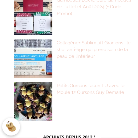
de Juillet et Août 2024 (+ Code
Promo)
Collagène+ SublimLift Granions : le
shot anti-âge qui prend soin de la
peau de l’intérieur
Petits Oursons façon LU avec le
Moule 12 Oursons Guy Demarle
ARCHIVES DEPUIS 2012 !