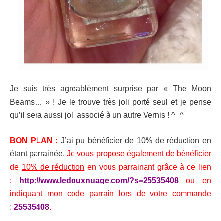
Je suis très agréablèment surprise par « The Moon
Beams… » ! Je le trouve très joli porté seul et je pense
qu’il sera aussi joli associé à un autre Vernis ! ^_^
BON PLAN :
J’ai pu bénéficier de 10% de réduction en
étant parrainée.
Je vous propose également de bénéficier
de
10% de réduction
en vous parrainant grâce à ce lien
:
http://www.ledouxnuage.com/?s=25535408
ou en
indiquant mon code parrain lors de votre commande
:
25535408
.