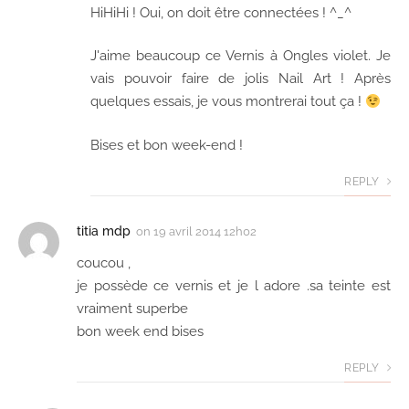
HiHiHi ! Oui, on doit être connectées ! ^_^
J'aime beaucoup ce Vernis à Ongles violet. Je
vais pouvoir faire de jolis Nail Art ! Après
quelques essais, je vous montrerai tout ça !
Bises et bon week-end !
REPLY
titia mdp
on
19 avril 2014 12h02
coucou ,
je possède ce vernis et je l adore .sa teinte est
vraiment superbe
bon week end bises
REPLY