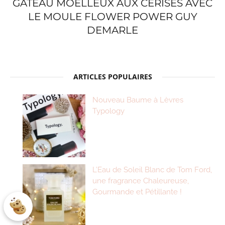
GÂTEAU MOELLEUX AUX CERISES AVEC
LE MOULE FLOWER POWER GUY
DEMARLE
ARTICLES POPULAIRES
Nouveau Baume à Lèvres
Typology
L’Eau de Soleil Blanc de Tom Ford,
une fragrance Chaleureuse,
Gourmande et Pétillante !