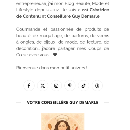
entrepreneuse, j’ai mon Blog Beauté, Mode et
Lifestyle depuis 2012. Je suis aussi
Créatrice
de Contenu
et
Conseillère Guy Demarle
.
Gourmande et passionnée de produits de
beauté, de maquillage, de parfums, de vernis
à ongles, de bijoux, de mode, de lecture, de
décoration… j’adore partager mes Coups de
Cœur avec vous ! ♥
Bienvenue dans mon petit univers !
Facebook
X
Instagram
Pinterest
TikTok
Threads
(Twitter)
VOTRE CONSEILLÈRE GUY DEMARLE