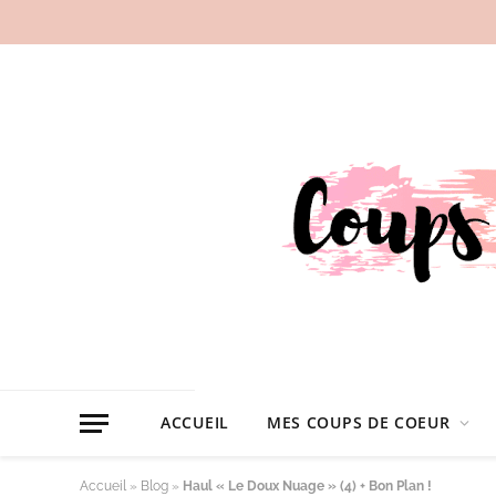
ACCUEIL
MES COUPS DE COEUR
Accueil
»
Blog
»
Haul « Le Doux Nuage » (4) + Bon Plan !