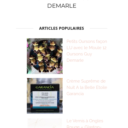
DEMARLE
ARTICLES POPULAIRES
Petits Oursons façon
LU avec le Moule 12
Oursons Guy
Demarle
Crème Suprême de
Nuit A la Belle Etoile
Garancia
Le Vernis à Ongles
Rouge « Glaston-