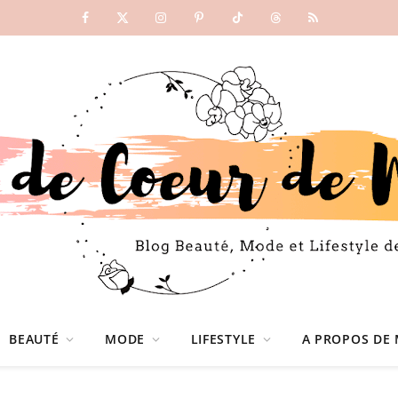
Facebook
X
Instagram
Pinterest
TikTok
Threads
RSS
(Twitter)
BEAUTÉ
MODE
LIFESTYLE
A PROPOS DE 