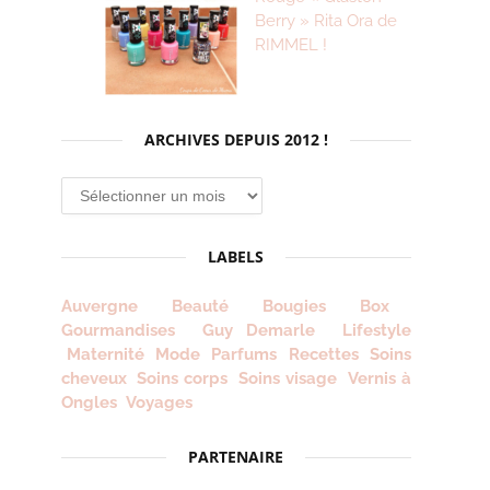
Berry » Rita Ora de
RIMMEL !
ARCHIVES DEPUIS 2012 !
Archives
depuis
2012
LABELS
!
Auvergne
Beauté
Bougies
Box
Gourmandises
Guy Demarle
Lifestyle
Maternité
Mode
Parfums
Recettes
Soins
cheveux
Soins corps
Soins visage
Vernis à
Ongles
Voyages
PARTENAIRE