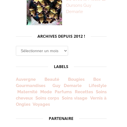
Oursons Guy
Demarle
ARCHIVES DEPUIS 2012 !
Archives
depuis
2012
LABELS
!
Auvergne
Beauté
Bougies
Box
Gourmandises
Guy Demarle
Lifestyle
Maternité
Mode
Parfums
Recettes
Soins
cheveux
Soins corps
Soins visage
Vernis à
Ongles
Voyages
PARTENAIRE