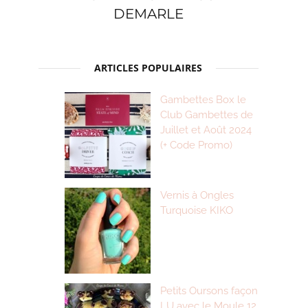
DEMARLE
ARTICLES POPULAIRES
Gambettes Box le
Club Gambettes de
Juillet et Août 2024
(+ Code Promo)
Vernis à Ongles
Turquoise KIKO
Petits Oursons façon
LU avec le Moule 12