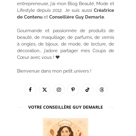
entrepreneuse, j’ai mon Blog Beauté, Mode et
Lifestyle depuis 2012. Je suis aussi
Créatrice
de Contenu
et
Conseillère Guy Demarle
.
Gourmande et passionnée de produits de
beauté, de maquillage, de parfums, de vernis
à ongles, de bijoux, de mode, de lecture, de
décoration… j’adore partager mes Coups de
Cœur avec vous ! ♥
Bienvenue dans mon petit univers !
Facebook
X
Instagram
Pinterest
TikTok
Threads
(Twitter)
VOTRE CONSEILLÈRE GUY DEMARLE