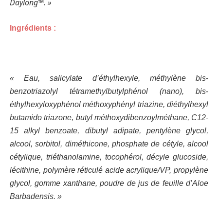
Daylong™. »
Ingrédients :
« Eau, salicylate d’éthylhexyle, méthylène bis-
benzotriazolyl tétramethylbutylphénol (nano), bis-
éthylhexyloxyphénol méthoxyphényl triazine, diéthylhexyl
butamido triazone, butyl méthoxydibenzoylméthane, C12-
15 alkyl benzoate, dibutyl adipate, pentylène glycol,
alcool, sorbitol, diméthicone, phosphate de cétyle, alcool
cétylique, triéthanolamine, tocophérol, décyle glucoside,
lécithine, polymère réticulé acide acrylique/VP, propylène
glycol, gomme xanthane, poudre de jus de feuille d’Aloe
Barbadensis. »