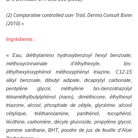
(2) Comparative controlled user Trail, Derma Consult Bonn
(2010) »
Ingrédients :
« Eau, diéthylamino hydroxybenzoyl hexyl benzoate,
méthoxycinnamate d’éthylhexyle, bis-
éthylhexyloxyphénol méthoxyphényl triazine, C12-15
alkyl benzoate, dibutyl adipate, dicaprylyl carbonate,
pentylène glycol, méthylène bis-benzotriazolyl
tétraméthylbutylphénol (nano), diméthicone, éthylhexyl
triazone, alcool, phosphate de cétyle, glycérine, alcool
cétylique, triéthanolamine, panthénol, tocophérol,
lécithine, carbomère, décyle glucoside, propylène glycol,
gomme xanthane, BHT, poudre de jus de feuille d’Aloe