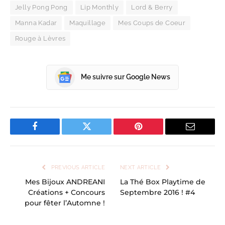
Jelly Pong Pong
Lip Monthly
Lord & Berry
Manna Kadar
Maquillage
Mes Coups de Coeur
Rouge à Lèvres
Me suivre sur Google News
Facebook
Twitter
Pinterest
Email
PREVIOUS ARTICLE
NEXT ARTICLE
Mes Bijoux ANDREANI
La Thé Box Playtime de
Créations + Concours
Septembre 2016 ! #4
pour fêter l’Automne !