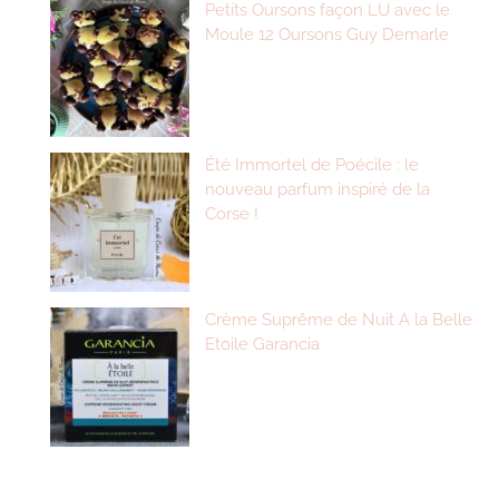
Petits Oursons façon LU avec le
Moule 12 Oursons Guy Demarle
Été Immortel de Poécile : le
nouveau parfum inspiré de la
Corse !
Crème Suprême de Nuit A la Belle
Etoile Garancia