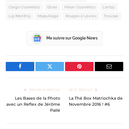
Cargo Cosmetics
Gloss
Hikari Cosmetics
Laritzy
Lip Monthly
Maquillage
Rouges à Lèvres
Trousse
Me suivre sur Google News
Facebook
Twitter
Pinterest
Email
PREVIOUS ARTICLE
NEXT ARTICLE
Les Bases de la Photo
La Thé Box Matriochka de
avec un Reflex de Jérôme
Novembre 2016 ! #6
Pallé