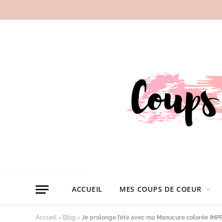
ACCUEIL
MES COUPS DE COEUR
Accueil
»
Blog
»
Je prolonge l’été avec ma Manucure colorée IMPR