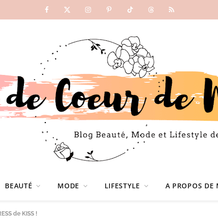
Facebook
X
Instagram
Pinterest
TikTok
Threads
RSS
(Twitter)
BEAUTÉ
MODE
LIFESTYLE
A PROPOS DE 
ESS de KISS !