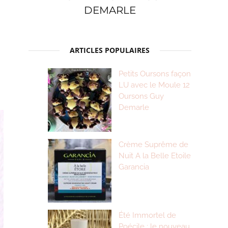
DEMARLE
ARTICLES POPULAIRES
Petits Oursons façon
LU avec le Moule 12
Oursons Guy
Demarle
Crème Suprême de
Nuit A la Belle Etoile
Garancia
Été Immortel de
Poécile : le nouveau