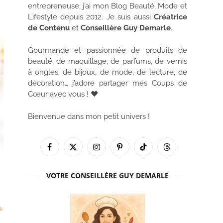
entrepreneuse, j’ai mon Blog Beauté, Mode et
Lifestyle depuis 2012. Je suis aussi
Créatrice
de Contenu
et
Conseillère Guy Demarle
.
Gourmande et passionnée de produits de
beauté, de maquillage, de parfums, de vernis
à ongles, de bijoux, de mode, de lecture, de
décoration… j’adore partager mes Coups de
Cœur avec vous ! ♥
Bienvenue dans mon petit univers !
Facebook
X
Instagram
Pinterest
TikTok
Threads
(Twitter)
VOTRE CONSEILLÈRE GUY DEMARLE