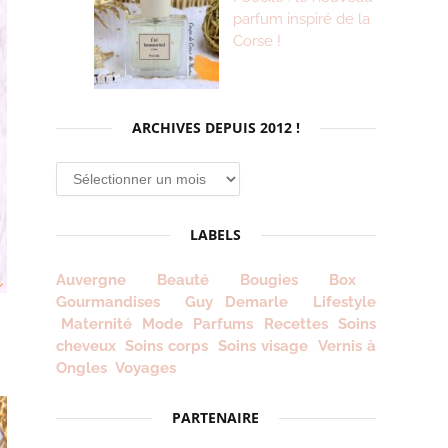
parfum inspiré de la
Corse !
ARCHIVES DEPUIS 2012 !
Archives
depuis
2012
LABELS
!
Auvergne
Beauté
Bougies
Box
Gourmandises
Guy Demarle
Lifestyle
Maternité
Mode
Parfums
Recettes
Soins
cheveux
Soins corps
Soins visage
Vernis à
Ongles
Voyages
PARTENAIRE