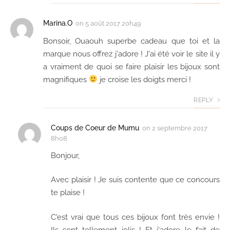
Marina.O
on
5 août 2017 20h49
Bonsoir, Ouaouh superbe cadeau que toi et la
marque nous offrez j'adore ! J'ai été voir le site il y
a vraiment de quoi se faire plaisir les bijoux sont
magnifiques
je croise les doigts merci !
REPLY
Coups de Coeur de Mumu
on
2 septembre 2017
8h08
Bonjour,
Avec plaisir ! Je suis contente que ce concours
te plaise !
C'est vrai que tous ces bijoux font très envie !
Ils sont tellement jolis ! Et j'adore le fait de