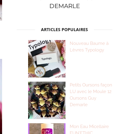
DEMARLE
ARTICLES POPULAIRES
Nouveau Baume à
Lèvres Typology
Petits Oursons façon
LU avec le Moule 12
Oursons Guy
Demarle
Mon Eau Micellaire
FUN’ETHIC