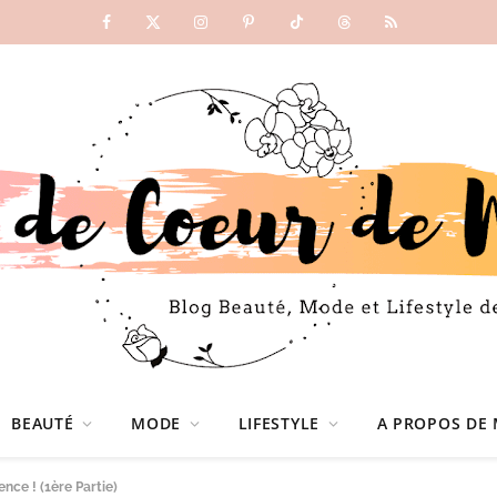
Facebook
X
Instagram
Pinterest
TikTok
Threads
RSS
(Twitter)
BEAUTÉ
MODE
LIFESTYLE
A PROPOS DE 
nce ! (1ère Partie)