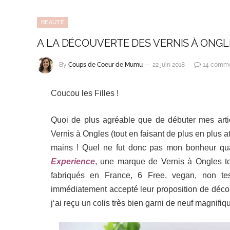
BEAUTÉ
A LA DÉCOUVERTE DES VERNIS À ONGLE
By
Coups de Coeur de Mumu
22 juin 2018
14 comme
Coucou les Filles !
Quoi de plus agréable que de débuter mes articl
Vernis à Ongles (
tout en faisant de plus en plus a
mains ! Quel ne fut donc pas mon bonheur qua
Experience
, une marque de Vernis à Ongles to
fabriqués en France, 6 Free, vegan, non tes
immédiatement accepté leur proposition de décou
j
‘ai reçu un colis très bien garni de neuf magnifi