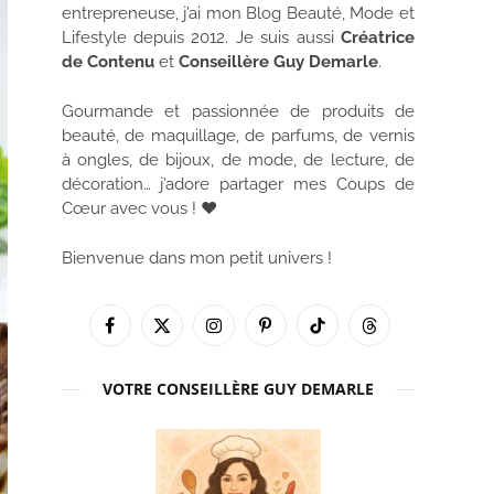
entrepreneuse, j’ai mon Blog Beauté, Mode et
Lifestyle depuis 2012. Je suis aussi
Créatrice
de Contenu
et
Conseillère Guy Demarle
.
Gourmande et passionnée de produits de
beauté, de maquillage, de parfums, de vernis
à ongles, de bijoux, de mode, de lecture, de
décoration… j’adore partager mes Coups de
Cœur avec vous ! ♥
Bienvenue dans mon petit univers !
Facebook
X
Instagram
Pinterest
TikTok
Threads
(Twitter)
VOTRE CONSEILLÈRE GUY DEMARLE