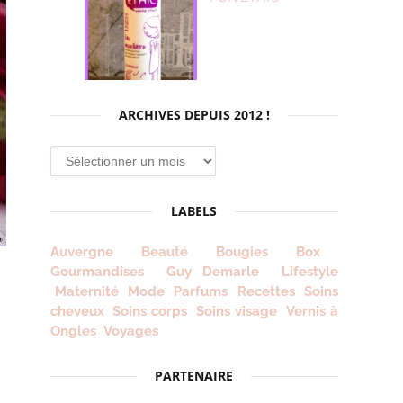
ARCHIVES DEPUIS 2012 !
Archives
depuis
2012
LABELS
!
Auvergne
Beauté
Bougies
Box
Gourmandises
Guy Demarle
Lifestyle
Maternité
Mode
Parfums
Recettes
Soins
cheveux
Soins corps
Soins visage
Vernis à
Ongles
Voyages
PARTENAIRE