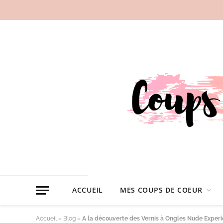
ACCUEIL
MES COUPS DE COEUR
Accueil
»
Blog
»
A la découverte des Vernis à Ongles Nude Experie