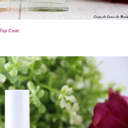
Top Coat
.