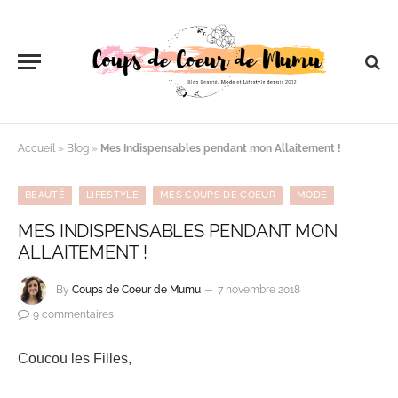
Accueil
»
Blog
»
Mes Indispensables pendant mon Allaitement !
BEAUTÉ
LIFESTYLE
MES COUPS DE COEUR
MODE
MES INDISPENSABLES PENDANT MON
ALLAITEMENT !
By
Coups de Coeur de Mumu
7 novembre 2018
9 commentaires
Coucou les Filles,