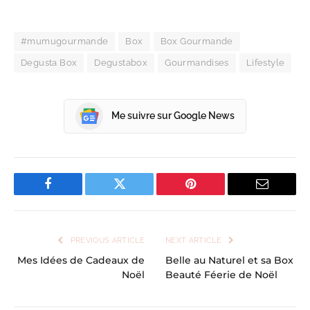
#mumugourmande
Box
Box Gourmande
Degusta Box
Degustabox
Gourmandises
Lifestyle
Me suivre sur Google News
Facebook
Twitter
Pinterest
Email
PREVIOUS ARTICLE
NEXT ARTICLE
Mes Idées de Cadeaux de
Belle au Naturel et sa Box
Noël
Beauté Féerie de Noël