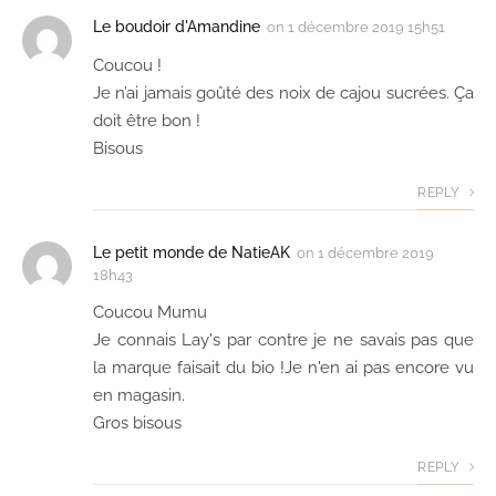
Le boudoir d'Amandine
on
1 décembre 2019 15h51
Coucou !
Je n’ai jamais goûté des noix de cajou sucrées. Ça
doit être bon !
Bisous
REPLY
Le petit monde de NatieAK
on
1 décembre 2019
18h43
Coucou Mumu
Je connais Lay's par contre je ne savais pas que
la marque faisait du bio !Je n'en ai pas encore vu
en magasin.
Gros bisous
REPLY