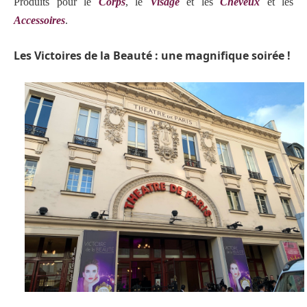
Produits pour le
Corps
, le
Visage
et les
Cheveux
et les
Accessoires
.
Les Victoires de la Beauté : une magnifique soirée !