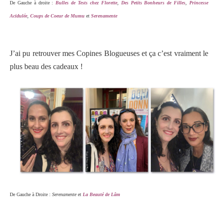
De Gauche à droite :
Bulles de Tests chez Florette
,
Des Petits Bonheurs de Filles
,
Princesse
Acidulée
,
Coups de Coeur de Mumu
et
Serenamente
J’ai pu retrouver mes Copines Blogueuses et ça c’est vraiment le
plus beau des cadeaux !
De Gauche à Droite :
Serenamente
et
La Beauté de Lâm