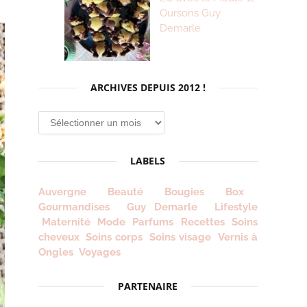
Oursons Guy
Demarle
ARCHIVES DEPUIS 2012 !
Archives
depuis
2012
LABELS
!
Auvergne
Beauté
Bougies
Box
Gourmandises
Guy Demarle
Lifestyle
Maternité
Mode
Parfums
Recettes
Soins
cheveux
Soins corps
Soins visage
Vernis à
Ongles
Voyages
PARTENAIRE