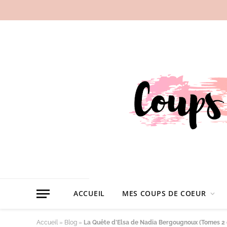
ACCUEIL
MES COUPS DE COEUR
Accueil
»
Blog
»
La Quête d’Elsa de Nadia Bergougnoux (Tomes 2 