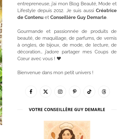
entrepreneuse, j’ai mon Blog Beauté, Mode et
Lifestyle depuis 2012. Je suis aussi
Créatrice
de Contenu
et
Conseillère Guy Demarle
.
Gourmande et passionnée de produits de
beauté, de maquillage, de parfums, de vernis
à ongles, de bijoux, de mode, de lecture, de
décoration… j’adore partager mes Coups de
Cœur avec vous ! ♥
Bienvenue dans mon petit univers !
Facebook
X
Instagram
Pinterest
TikTok
Threads
(Twitter)
VOTRE CONSEILLÈRE GUY DEMARLE