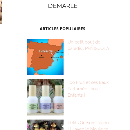
DEMARLE
ARTICLES POPULAIRES
Un petit bout de
paradis… PEÑISCOLA
!
Too Fruit et ses Eaux
Parfumées pour
Enfants !
Petits Oursons façon
LU avec le Moule 12