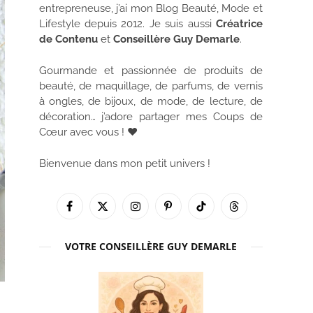
entrepreneuse, j’ai mon Blog Beauté, Mode et
Lifestyle depuis 2012. Je suis aussi
Créatrice
de Contenu
et
Conseillère Guy Demarle
.
Gourmande et passionnée de produits de
beauté, de maquillage, de parfums, de vernis
à ongles, de bijoux, de mode, de lecture, de
décoration… j’adore partager mes Coups de
Cœur avec vous ! ♥
Bienvenue dans mon petit univers !
Facebook
X
Instagram
Pinterest
TikTok
Threads
(Twitter)
VOTRE CONSEILLÈRE GUY DEMARLE