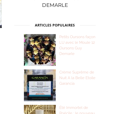
DEMARLE
ARTICLES POPULAIRES
Petits Oursons façon
LU avec le Moule 12
Oursons Guy
Demarle
Crème Suprême de
Nuit A la Belle Etoile
Garancia
Été Immortel de
Poécile : le nouveau