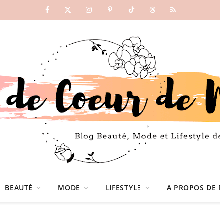
Facebook
X
Instagram
Pinterest
TikTok
Threads
RSS
(Twitter)
BEAUTÉ
MODE
LIFESTYLE
A PROPOS DE 