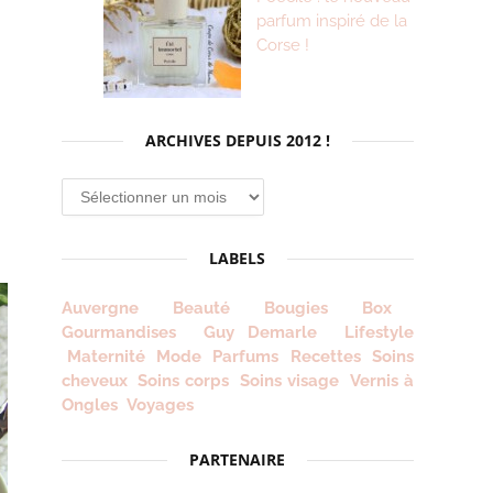
parfum inspiré de la
Corse !
ARCHIVES DEPUIS 2012 !
Archives
depuis
2012
LABELS
!
Auvergne
Beauté
Bougies
Box
Gourmandises
Guy Demarle
Lifestyle
Maternité
Mode
Parfums
Recettes
Soins
cheveux
Soins corps
Soins visage
Vernis à
Ongles
Voyages
PARTENAIRE