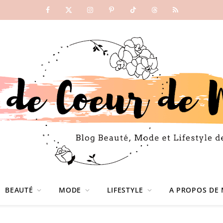
Facebook
X
Instagram
Pinterest
TikTok
Threads
RSS
(Twitter)
BEAUTÉ
MODE
LIFESTYLE
A PROPOS DE 