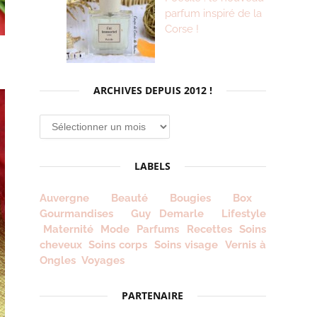
parfum inspiré de la
Corse !
ARCHIVES DEPUIS 2012 !
Archives
depuis
2012
LABELS
!
Auvergne
Beauté
Bougies
Box
Gourmandises
Guy Demarle
Lifestyle
Maternité
Mode
Parfums
Recettes
Soins
cheveux
Soins corps
Soins visage
Vernis à
Ongles
Voyages
PARTENAIRE