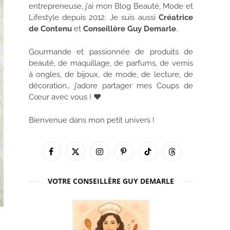
entrepreneuse, j’ai mon Blog Beauté, Mode et
Lifestyle depuis 2012. Je suis aussi
Créatrice
de Contenu
et
Conseillère Guy Demarle
.
Gourmande et passionnée de produits de
beauté, de maquillage, de parfums, de vernis
à ongles, de bijoux, de mode, de lecture, de
décoration… j’adore partager mes Coups de
Cœur avec vous ! ♥
Bienvenue dans mon petit univers !
Facebook
X
Instagram
Pinterest
TikTok
Threads
(Twitter)
VOTRE CONSEILLÈRE GUY DEMARLE