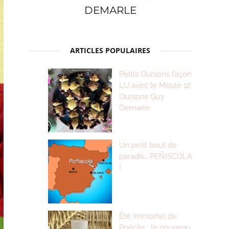
DEMARLE
ARTICLES POPULAIRES
Petits Oursons façon
LU avec le Moule 12
Oursons Guy
Demarle
Un petit bout de
paradis… PEÑISCOLA
!
Été Immortel de
Poécile : le nouveau