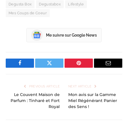
Degusta Box
Degustabox
Lifestyle
Mes Coups de Coeur
Me suivre sur Google News
Facebook
Twitter
Pinterest
Email
PREVIOUS ARTICLE
NEXT ARTICLE
Le Couvent Maison de
Mon avis sur la Gamme
Parfum : Tinharé et Fort
Miel Régénérant Panier
Royal
des Sens !