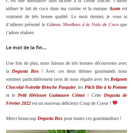
C’est une alternative sans lactose à la crème fraîche. J’adore
utiliser le lait de coco dans ma cuisine et la marque
Ayam
est
vraiment de très bonne qualité. Le mois dernier, je vous ai
d’ailleurs présenté le
Gâteau Moelleux à la Noix de Coco
que
j’adore réaliser.
Le mot de la fin…
Une fois de plus, nous faisons de très bonnes découvertes avec
la
Degusta Box
! Avec ces deux thèmes gourmands nous
sommes particulièrement ravis de nous régaler avec les
Beignets
Chocolat-Noisette Brioche Pasquier
, les
Pitch Bio à la Pomme
et le
Petit Hérisson Guimauve Cémoi
! Cette
Degusta de
Février 2022
est un nouveau délicieux Coup de Coeur !
Merci beaucoup
Degusta Box
pour toutes ces gourmandises !