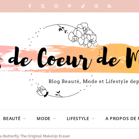
Facebook
X
Instagram
Pinterest
TikTok
Threads
RSS
(Twitter)
BEAUTÉ
MODE
LIFESTYLE
A PROPOS DE 
au Butterfly The Original MakeUp Eraser