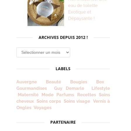
eau de toilette
Exotique et
Dépaysante !
ARCHIVES DEPUIS 2012 !
Archives
depuis
2012
LABELS
!
Auvergne
Beauté
Bougies
Box
Gourmandises
Guy Demarle
Lifestyle
Maternité
Mode
Parfums
Recettes
Soins
cheveux
Soins corps
Soins visage
Vernis à
Ongles
Voyages
PARTENAIRE