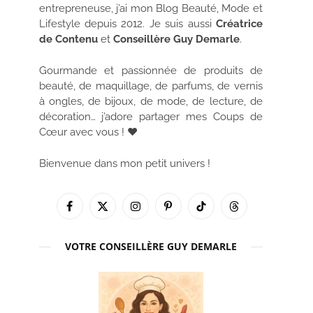
entrepreneuse, j’ai mon Blog Beauté, Mode et
Lifestyle depuis 2012. Je suis aussi
Créatrice
de Contenu
et
Conseillère Guy Demarle
.
Gourmande et passionnée de produits de
beauté, de maquillage, de parfums, de vernis
à ongles, de bijoux, de mode, de lecture, de
décoration… j’adore partager mes Coups de
Cœur avec vous ! ♥
Bienvenue dans mon petit univers !
Facebook
X
Instagram
Pinterest
TikTok
Threads
(Twitter)
VOTRE CONSEILLÈRE GUY DEMARLE