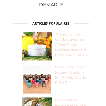
DEMARLE
ARTICLES POPULAIRES
☼ Direction les
Caraïbes avec ma
Crème Corps
Madiana Ananas et
Coco CLAIRJOIE ! ☼
Le Vernis à Ongles
Rouge « Glaston-
Berry » Rita Ora de
RIMMEL !
Rem Coco de
Réminiscence, une