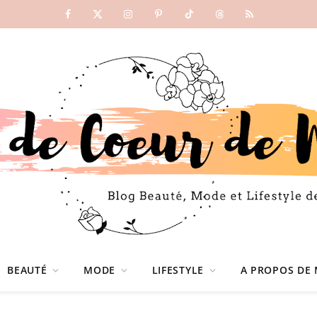
Facebook
X
Instagram
Pinterest
TikTok
Threads
RSS
(Twitter)
BEAUTÉ
MODE
LIFESTYLE
A PROPOS DE 