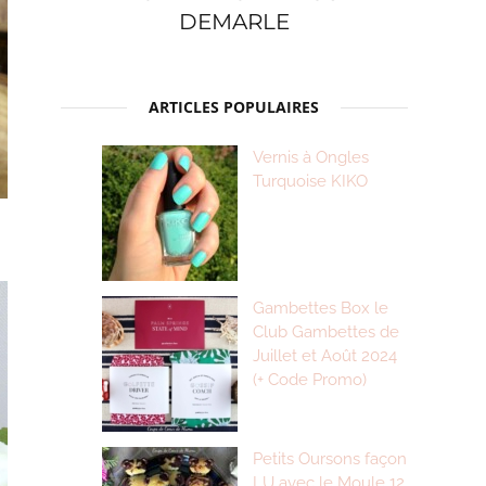
DEMARLE
ARTICLES POPULAIRES
Vernis à Ongles
Turquoise KIKO
Gambettes Box le
Club Gambettes de
Juillet et Août 2024
(+ Code Promo)
Petits Oursons façon
LU avec le Moule 12