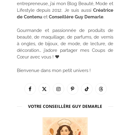
entrepreneuse, j’ai mon Blog Beauté, Mode et
Lifestyle depuis 2012. Je suis aussi
Créatrice
de Contenu
et
Conseillère Guy Demarle
.
Gourmande et passionnée de produits de
beauté, de maquillage, de parfums, de vernis
à ongles, de bijoux, de mode, de lecture, de
décoration… j’adore partager mes Coups de
Cœur avec vous ! ♥
Bienvenue dans mon petit univers !
Facebook
X
Instagram
Pinterest
TikTok
Threads
(Twitter)
VOTRE CONSEILLÈRE GUY DEMARLE