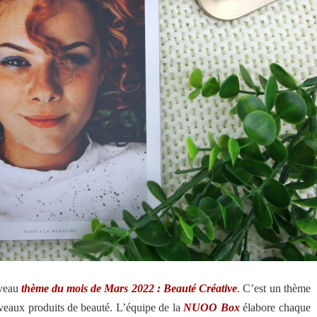
ouveau
thème du mois de Mars 2022 : Beauté Créative
. C’est un thème
veaux produits de beauté. L’équipe de la
NUOO Box
élabore chaque