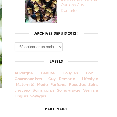
Oursons Guy
Demarle
ARCHIVES DEPUIS 2012 !
Archives
depuis
2012
LABELS
!
Auvergne
Beauté
Bougies
Box
Gourmandises
Guy Demarle
Lifestyle
Maternité
Mode
Parfums
Recettes
Soins
cheveux
Soins corps
Soins visage
Vernis à
Ongles
Voyages
PARTENAIRE