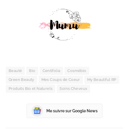
Beauté
Bio
Centifolia
Cosmébio
Green Beauty
Mes Coups de Coeur
My Beautiful RP
Produits Bio et Naturels
Soins Cheveux
Me suivre sur Google News