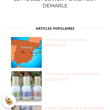
DEMARLE
ARTICLES POPULAIRES
Un petit bout de paradis…
PEÑISCOLA !
Too Fruit et ses Eaux Parfumées
pour Enfants !
Crème Suprême de Nuit A la Belle