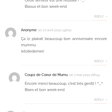
Cette senteur est une réussite ! ^_^
Bisous et bon week-end
REPLY
Anonyme
on
27 avril 2022 19h02
Ça lz plairait beaucoup bon anniversaire encore
mummu
Ietoiledemeri
REPLY
Coups de Coeur de Mumu
on
7 mai 2022 16h14
Encore merci beaucoup, c'est très gentil ! ^_^
Bises et bon week-end
REPLY