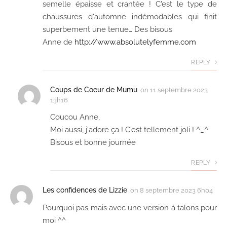
semelle épaisse et crantée ! C'est le type de
chaussures d'automne indémodables qui finit
superbement une tenue… Des bisous
Anne de
http://www.absolutelyfemme.com
REPLY
Coups de Coeur de Mumu
on
11 septembre 2023
13h16
Coucou Anne,
Moi aussi, j'adore ça ! C'est tellement joli ! ^_^
Bisous et bonne journée
REPLY
Les confidences de Lizzie
on
8 septembre 2023 6h04
Pourquoi pas mais avec une version à talons pour
moi ^^