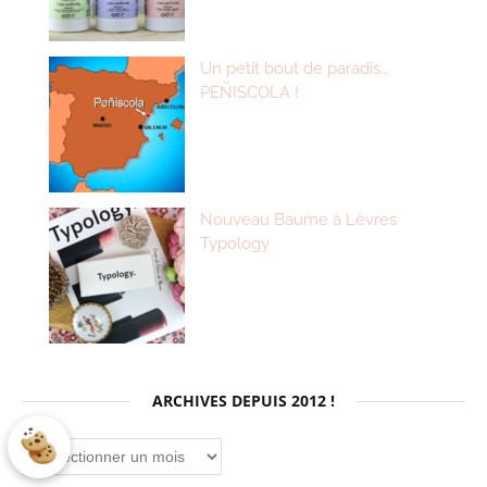
Un petit bout de paradis…
PEÑISCOLA !
Nouveau Baume à Lèvres
Typology
ARCHIVES DEPUIS 2012 !
Archives
depuis