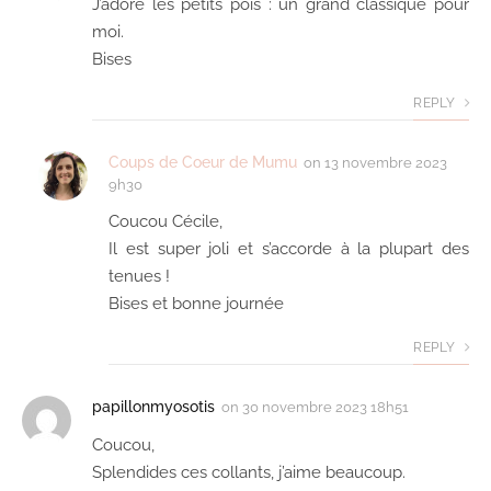
J’adore les petits pois : un grand classique pour
moi.
Bises
REPLY
Coups de Coeur de Mumu
on
13 novembre 2023
9h30
Coucou Cécile,
Il est super joli et s’accorde à la plupart des
tenues !
Bises et bonne journée
REPLY
papillonmyosotis
on
30 novembre 2023 18h51
Coucou,
Splendides ces collants, j’aime beaucoup.