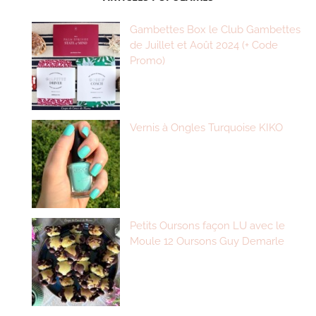
Gambettes Box le Club Gambettes
de Juillet et Août 2024 (+ Code
Promo)
Vernis à Ongles Turquoise KIKO
Petits Oursons façon LU avec le
Moule 12 Oursons Guy Demarle