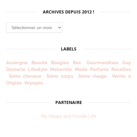
ARCHIVES DEPUIS 2012 !
Archives
depuis
2012
!
LABELS
Auvergne
Beauté
Bougies
Box
Gourmandises
Guy
Demarle
Lifestyle
Maternité
Mode
Parfums
Recettes
Soins cheveux
Soins corps
Soins visage
Vernis à
Ongles
Voyages
PARTENAIRE
My Happy and Foodie Life