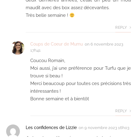
deux dernières années, c’était un peu un mois
maudit avec des box assez décevantes.
Très belle semaine !
REPLY
Coups de Coeur de Mumu
on
6 novembre 2023
17h41
Coucou Romain,
Moi aussi, j’ai une préférence pour Turfu que je
trouve si beau !
Merci beaucoup pour toutes ces précisions très
intéressantes !
Bonne semaine et à bientôt
REPLY
Les confidences de Lizzie
on
9 novembre 2023 16h03