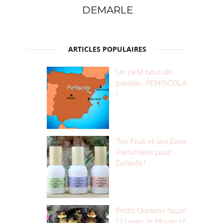
DEMARLE
ARTICLES POPULAIRES
Un petit bout de
paradis… PEÑISCOLA
!
Too Fruit et ses Eaux
Parfumées pour
Enfants !
Petits Oursons façon
LU avec le Moule 12