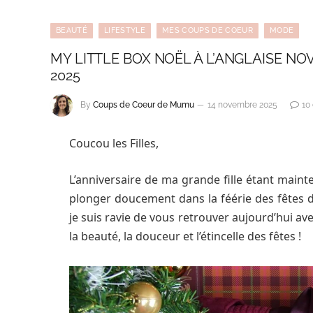
BEAUTÉ
LIFESTYLE
MES COUPS DE COEUR
MODE
MY LITTLE BOX NOËL À L’ANGLAISE NO
2025
By
Coups de Coeur de Mumu
14 novembre 2025
10
Coucou les Filles,
L’anniversaire de ma grande fille étant maint
plonger doucement dans la féérie des fêtes 
je suis ravie de vous retrouver aujourd’hui ave
la beauté, la douceur et l’étincelle des fêtes !