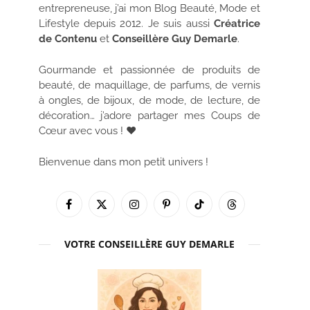
entrepreneuse, j’ai mon Blog Beauté, Mode et
Lifestyle depuis 2012. Je suis aussi
Créatrice
de Contenu
et
Conseillère Guy Demarle
.
Gourmande et passionnée de produits de
beauté, de maquillage, de parfums, de vernis
à ongles, de bijoux, de mode, de lecture, de
décoration… j’adore partager mes Coups de
Cœur avec vous ! ♥
Bienvenue dans mon petit univers !
Facebook
X
Instagram
Pinterest
TikTok
Threads
(Twitter)
VOTRE CONSEILLÈRE GUY DEMARLE