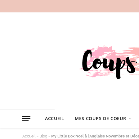
ACCUEIL
MES COUPS DE COEUR
Accueil
»
Blog
»
My Little Box Noël à l’Anglaise Novembre et Déc