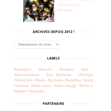
Oursons Guy
Demarle
ARCHIVES DEPUIS 2012 !
Archives
depuis
2012
LABELS
!
Auvergne
Beauté
Bougies
Box
Gourmandises
Guy Demarle
Lifestyle
Maternité
Mode
Parfums
Recettes
Soins
cheveux
Soins corps
Soins visage
Vernis à
Ongles
Voyages
PARTENAIRE